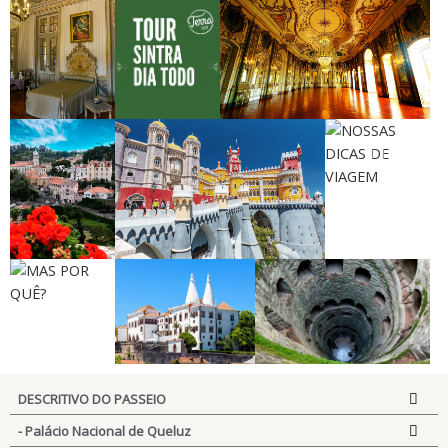
QUARTO NO
TOUR SINTRA DIA
PALÁCIO NACIONAL DE QUELUZ
PALÁCIO DE
TODO
QUELUZ
VILA DE SINTRA
PALÁCIO NACIONAL DA PENA
NOSSAS DICAS
DE VIAGEM
MAS POR QUÊ?
PALÁCIO NACIONAL DA
POÇO DA INICIAÇÃO -
DESCRITIVO DO PASSEIO
VILA DE SINTRA
QUINTA DA REGALEIRA
- Palácio Nacional de Queluz