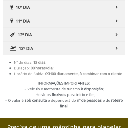
10º DIA
11º DIA
12º DIA
13º DIA
Nº de dias:
13 dias;
Duração:
08 horas/dia;
Horário de Saída:
09H00 diariamente, à combinar com o cliente
INFORMAÇÕES IMPORTANTES:
– Veículo e motorista de turismo
à disposição
;
– Horários
flexíveis
para início e fim;
– O valor é
sob consulta
e dependerá do
nº de pessoas
e do
roteiro
final
.
Precisa de uma mãozinha para planejar