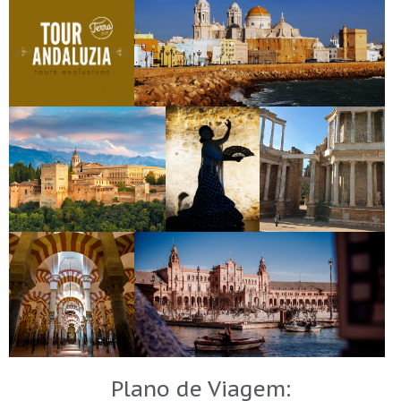
CADIZ ESPANHA
GRANADA - PALÁCIO
DANÇA
TEATRO ROMANO
ALHAMBRA
FLAMENCA
MÉRIDA
CÓRDOBA -
SEVILHA - PLAZA DE ESPANHA
Plano de Viagem:
MESQUITA/CATEDRAL